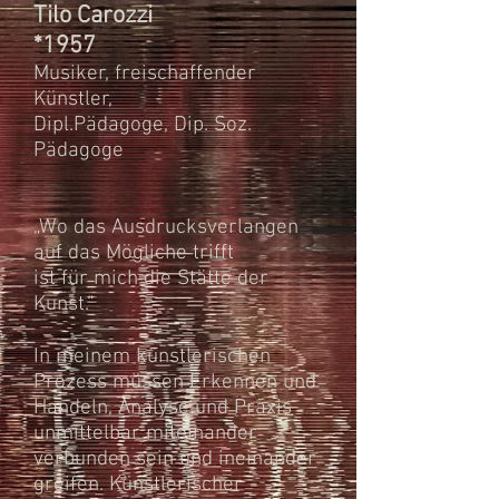
Tilo Carozzi
*1957
Musiker, freischaffender
Künstler,
Dipl.Pädagoge, Dip. Soz.
Pädagoge
„Wo das Ausdrucksverlangen
auf das Mögliche trifft
ist für mich die Stätte der
Kunst.“
In meinem künstlerischen
Prozess müssen Erkennen und
Handeln, Analyse und Praxis
unmittelbar miteinander
verbunden sein und ineinander
greifen. Künstlerischer