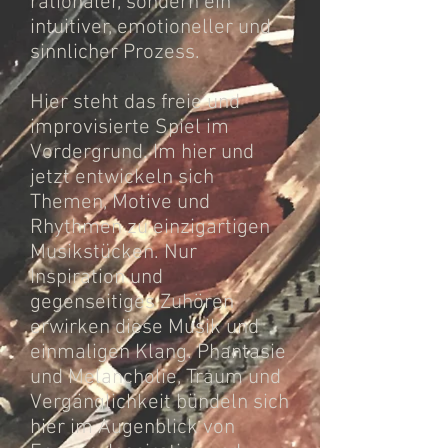
rationaler, sondern ein
intuitiver, emotioneller und
sinnlicher Prozess.
Hier steht das freie und
improvisierte Spiel im
Vordergrund. Im hier und
jetzt entwickeln sich
Themen, Motive und
Rhythmen zu einzigartigen
Musikstücken. Nur
Inspiration und
gegenseitiges Zuhören
erwirken diese Musik und
einmaligen Klang. Phantasie
und Melancholie, Traum und
Vergänglichkeit bündeln sich
hier im Augenblick von