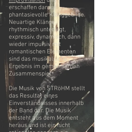
Improvisation
und
erschaffen daraus
phantasievolle Klanggebilde.
Neuartige Klänge,
rhythmisch unterlegt,
expressiv, dynamisch, dann
wieder impulsiv mit
romantischen Elementen
sind das musikalische
Ergebnis im gemeinsamen
Zusammenspiel.
Die Musik von STRöHM stellt
das Resultat eines
Einverständnisses innerhalb
der Band dar. Die Musik
entsteht aus dem Moment
heraus und ist ein nicht