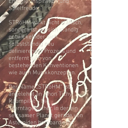
Energie, Inspiration und
Spielfreude.
STRöHM wirkt nicht statisch,
sondern ist ein sich ständig
entwickelnder, sich
selbstständig neu
definierender Prozess und
entfernt sich von
bestehenden Konventionen
wie auch Musikkonzepten.
Der Name „STRöHM“ ist
angelehnt an Ichon Tichy:
Raumpilot – Die
Sterntagebücher, in der ein
seltsamer Planet gerade von
Asteroiden bombardiert