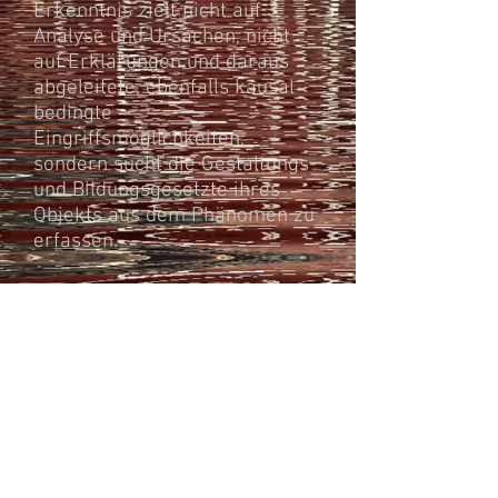
Erkenntnis zielt nicht auf
Analyse und Ursachen, nicht
auf Erklärungen und daraus
abgeleitete, ebenfalls kausal
bedingte
Eingriffsmöglichkeiten,
sondern sucht die Gestaltungs-
und Bildungsgesetzte ihres
Objekts aus dem Phänomen zu
erfassen.
Bereich Kunst: Fotografie,
experimentelle Fotografie,
Lichtgestaltung,
Objektkunst, freie Malerei,
Rauminstallationen.
http://www.due-idee.de