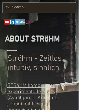
ABOUT STRöHM
Ströhm - Zeitlos,
intuitiv, sinnlich
STRöHM kombinieren
experimentelle Musik
(Avantgarde- Ambient-
Drone) mit freier